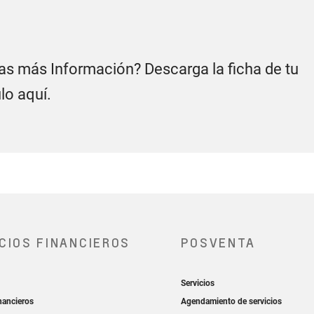
¡Un cargador 
s más Información? Descarga la ficha de tu
lo aquí.
Así es: al realizar l
elegir entre una de 
Dual Smart Charger 
adicionales!
Sistema premium de
sonido bose®