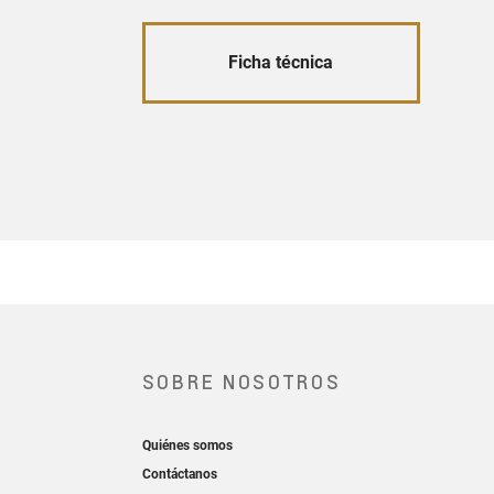
Ficha técnica
sin costos adicionales!
a reserva de tu
Blazer EV RS
, podrás
las opciones de carga rápida - un
o un Wall Charger – ¡sin costos
Google built-in, que no necesita
proyección desde el celular