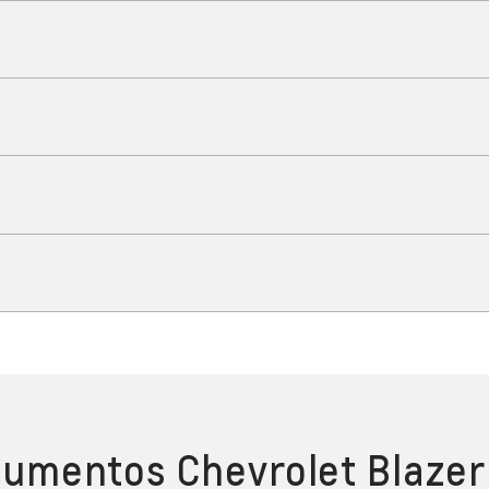
Conectividad
onectado, sea cual sea tu cami
Confort
legancia y conveniencia a tu fav
Seguridad
 tu lado cuando más lo necesit
Carga
tu celular: ¡tu Blazer EV RS ya 
umentos Chevrolet Blazer
carga rápida!