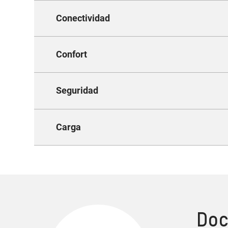
Conectividad
Confort
C
Seguridad
E
Carga
A
Tan fácil como cargar 
Doc