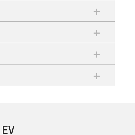
no
or
as
viene con una opción de
 EV