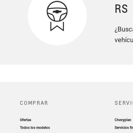
RS
¿Busca
vehícu
Cargador
wireless