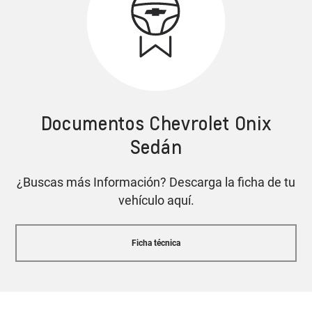
Alerta de punto ciego
Cotiza tu Onix Sedán
Documentos Chevrolet Onix
Tecnología OnStar
Sedán
con asistencia 24/7
¿Buscas más Información? Descarga la ficha de tu
Asistente de parqueo semi-automático
Cotiza tu Onix Sedán
vehículo aquí.
Características y equipamiento pueden variar según
Ficha técnica
la versión.